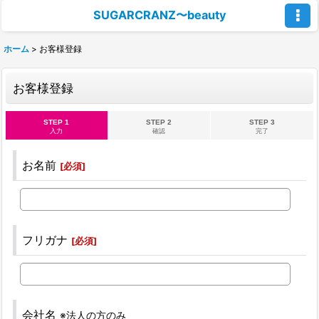
SUGARCRANZ〜beauty
ホーム
>
お客様登録
お客様登録
STEP 1
STEP 2
STEP 3
入力
確認
完了
お名前
[
必須
]
フリガナ
[
必須
]
会社名
※法人の方のみ