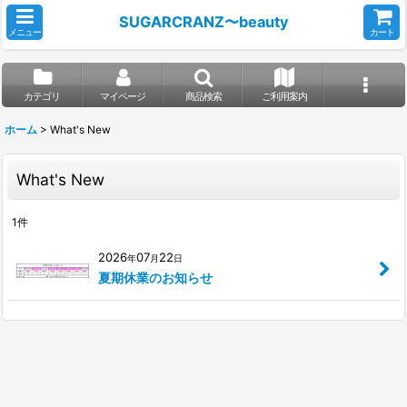
SUGARCRANZ〜beauty
メニュー
カート
カテゴリ
マイページ
商品検索
ご利用案内
ホーム
>
What's New
What's New
1
件
2026
07
22
年
月
日
夏期休業のお知らせ