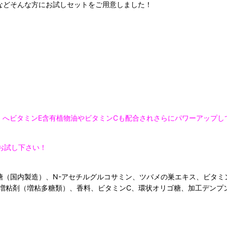
などそんな方にお試しセットをご用意しました！
）へビタミンE含有植物油やビタミンCも配合されさらにパワーアップし
非お試し下さい！
糖（国内製造）、N-アセチルグルコサミン、ツバメの巣エキス、ビタミ
、増粘剤（増粘多糖類）、香料、ビタミンC、環状オリゴ糖、加工デンプ